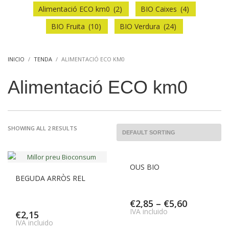
Alimentació ECO km0
(2)
BIO Caixes
(4)
BIO Fruita
(10)
BIO Verdura
(24)
INICIO
TENDA
ALIMENTACIÓ ECO KM0
Alimentació ECO km0
SHOWING ALL 2 RESULTS
OUS BIO
BEGUDA ARRÒS REL
€
2,85
–
€
5,60
IVA incluido
€
2,15
IVA incluido