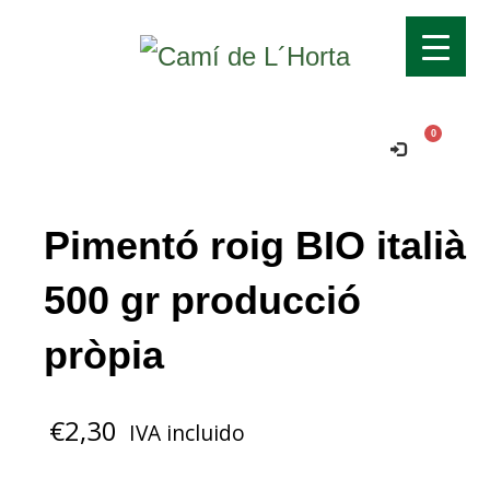
Transport gratuït si supera els 70€!
Ok!
Comanda mínima per a domicili 15€.
Pimentó roig BIO italià
500 gr producció
pròpia
€
2,30
IVA incluido