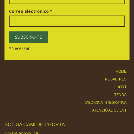
Correo Electrónico
*
*
Necessari
HOME
NOSALTRES
L’HORT
TENDA
MEDICINA INTEGRATIVA
ATENCIÓ AL CLIENT
BOTIGA CAMÍ DE L’HORTA
C/Sant Antoni, 18