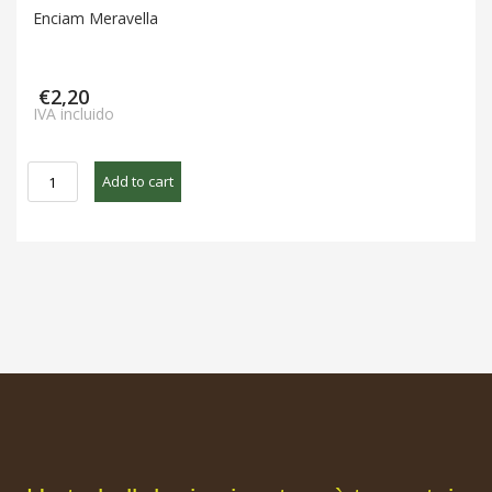
Enciam Meravella
€
2,20
IVA incluido
Enciam
Add to cart
Meravella
quantity