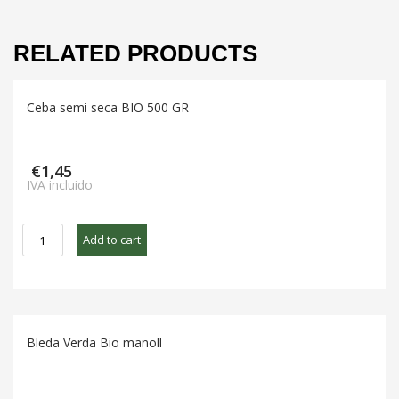
RELATED PRODUCTS
Ceba semi seca BIO 500 GR
€
1,45
IVA incluido
Ceba
Add to cart
semi
seca
BIO
500
GR
Bleda Verda Bio manoll
quantity