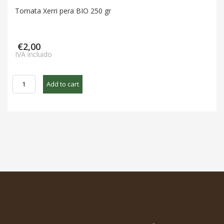
Tomata Xerri pera BIO 250 gr
€
2,00
IVA incluido
Tomata
Add to cart
Xerri
pera
BIO
250
gr
quantity