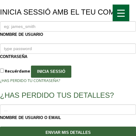
Transport gratuït si supera els 70€!
Ok!
INICIA SESSIÓ AMB EL TEU COMPTE
Comanda mínima per a domicili 15€.
NOMBRE DE USUARIO
CONTRASEÑA
Recuérdame
¿HAS PERDIDO TU CONTRASEÑA?
¿HAS PERDIDO TUS DETALLES?
NOMBRE DE USUARIO O EMAIL