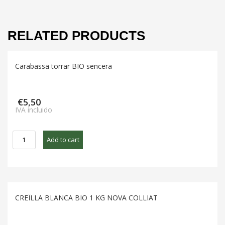
RELATED PRODUCTS
Carabassa torrar BIO sencera
€
5,50
IVA incluido
Carabassa
Add to cart
torrar
BIO
sencera
quantity
CREÏLLA BLANCA BIO 1 KG NOVA COLLIAT