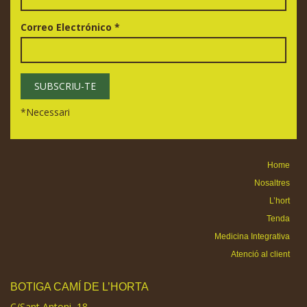
Correo Electrónico
*
*
Necessari
Home
Nosaltres
L’hort
Tenda
Medicina Integrativa
Atenció al client
BOTIGA CAMÍ DE L’HORTA
C/Sant Antoni, 18