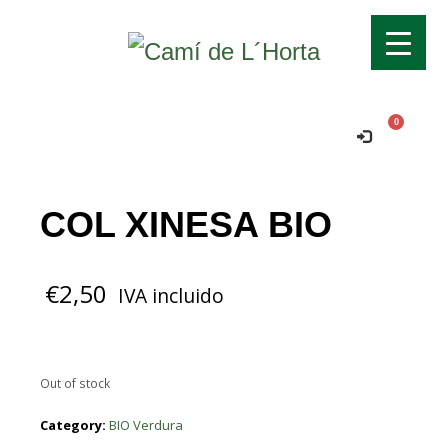
Transport gratuït si supera els 70€!
Ok!
Comanda mínima per a domicili 15€.
COL XINESA BIO
€
2,50
IVA incluido
Out of stock
Category:
BIO Verdura