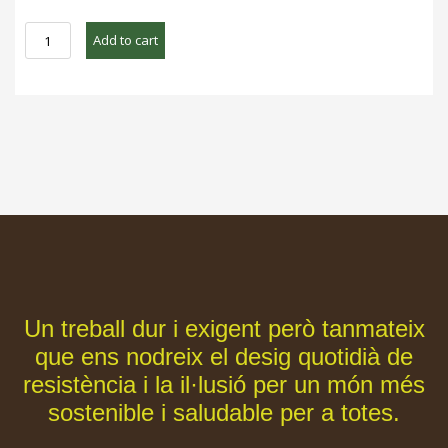
Carabassa
Add to cart
cacauet
BIO
Collita
estiu
2024
quantity
Un treball dur i exigent però tanmateix
que ens nodreix el desig quotidià de
resistència i la il·lusió per un món més
sostenible i saludable per a totes.