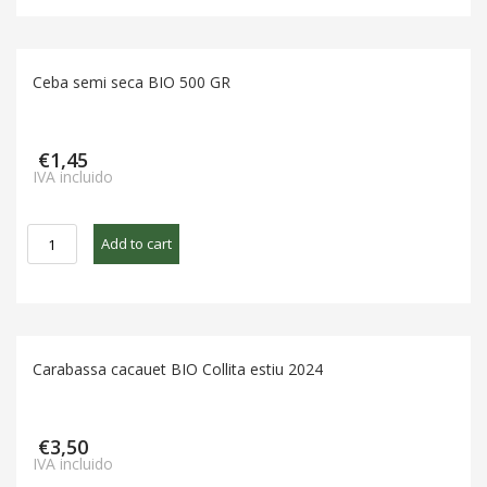
manoll
quantity
Ceba semi seca BIO 500 GR
€
1,45
IVA incluido
Ceba
Add to cart
semi
seca
BIO
500
GR
Carabassa cacauet BIO Collita estiu 2024
quantity
€
3,50
IVA incluido