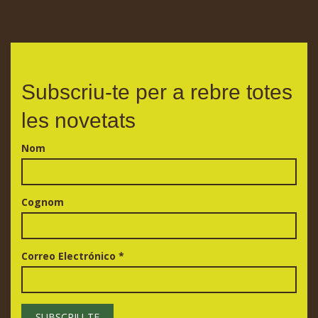
Subscriu-te per a rebre totes
les novetats
Nom
Cognom
Correo Electrónico
*