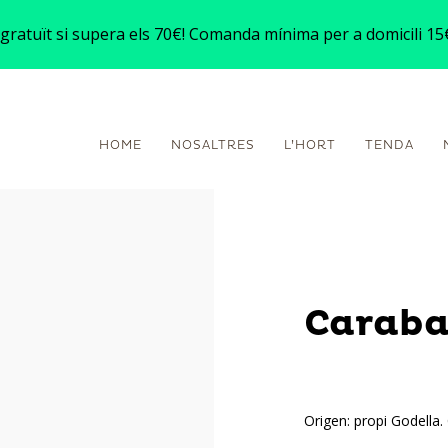
gratuït si supera els 70€! Comanda mínima per a domicili 15
HOME
NOSALTRES
L’HORT
TENDA
Caraba
Origen: propi Godella.