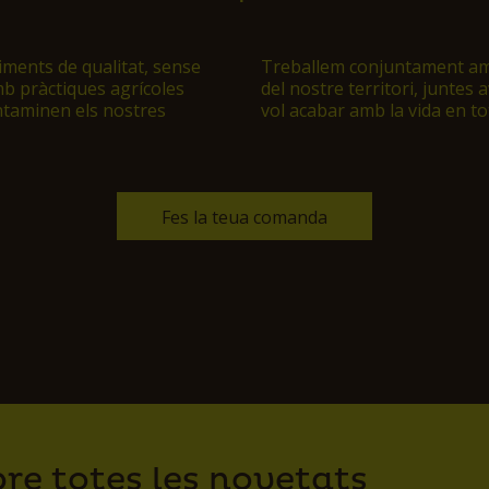
ments de qualitat, sense
Treballem conjuntament amb 
mb pràctiques agrícoles
del nostre territori, juntes
ntaminen els nostres
vol acabar amb la vida en to
Fes la teua comanda
bre totes les novetats