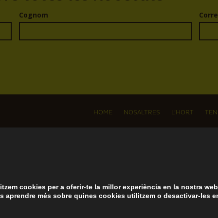
Cognom
Corre
HOME
NOSALTRES
L’HORT
TEN
.
litzem cookies per a oferir-te la millor experiència en la nostra web
s aprendre més sobre quines cookies utilitzem o desactivar-les e
DELHORTA © 2023. Tots els drets reservats.
Avís legal
-
Política de devoluc