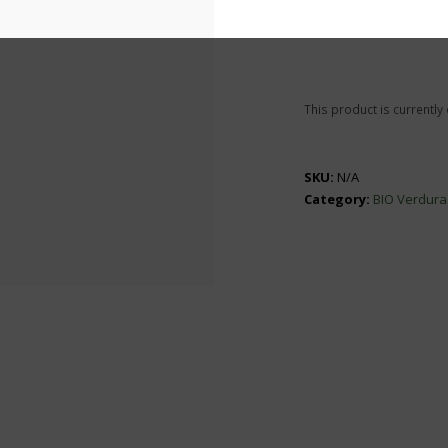
This product is currently
SKU:
N/A
Category:
BIO Verdura