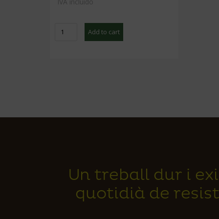
IVA incluido
Col
Add to cart
llisa
BIO
unitat
quantity
Un treball dur i e
quotidià de resist