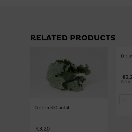
RELATED PRODUCTS
Encia
€
2,
IVA in
Encia
Merave
Col llisa BIO unitat
quant
€
3,20