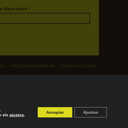
o Electrónico
*
DA
MEDICINA INTEGRATIVA
ATENCIÓ AL CLIENT
.
Acceptar
Ajustos
n els
ajustos
.
ions
-