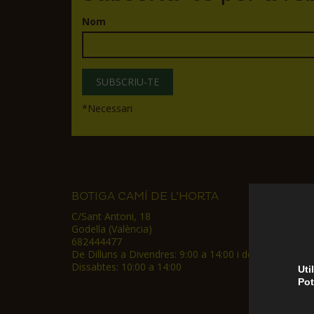
Nom
*
Necessari
BOTIGA CAMÍ DE L’HORTA
C/Sant Antoni, 18
Godella (València)
682444477
De Dilluns a Divendres: 9:00 a 14:00 i de 17:30 a 20:30
Dissabtes: 10:00 a 14:00
Uti
Pot
CAMI