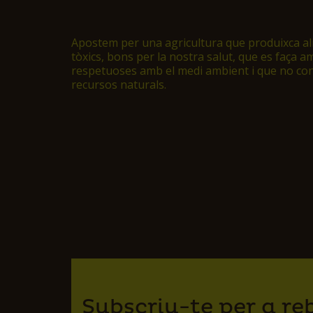
Apostem per una agricultura que produixca ali
tòxics, bons per la nostra salut, que es faça a
respetuoses amb el medi ambient i que no co
recursos naturals.
Subscriu-te per a re