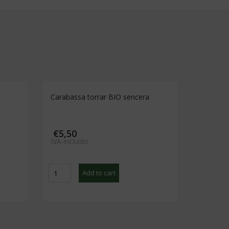
Carabassa torrar BIO sencera
€
5,50
IVA incluido
Carabassa
Add to cart
torrar
BIO
sencera
quantity