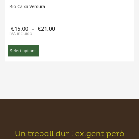
Th
Bio Caixa Verdura
op
m
be
€
15,00
–
€
21,00
ch
IVA incluido
on
Th
th
Select options
pr
pr
ha
pa
mu
va
Th
op
m
be
ch
on
th
pr
Un treball dur i exigent però
pa