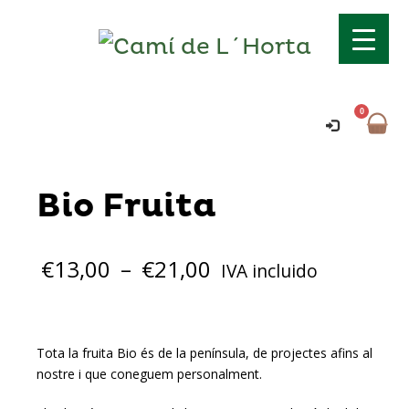
Transport gratuït si supera els 70€!
Ok!
Comanda mínima per a domicili 15€.
Bio Fruita
€
13,00
–
€
21,00
IVA incluido
Tota la fruita Bio és de la península, de projectes afins al
nostre i que coneguem personalment.