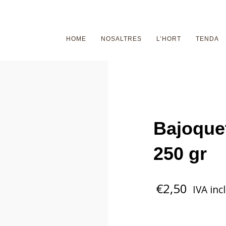
gratuït si supera els 70€! Comanda mínima per a domicili 15
HOME
NOSALTRES
L’HORT
TENDA
Bajoque
250 gr
€
2,50
IVA inc