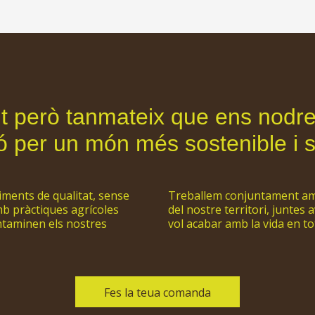
nt però tanmateix que ens nodre
usió per un món més sostenible i 
ments de qualitat, sense
Treballem conjuntament amb 
mb pràctiques agrícoles
del nostre territori, juntes
ntaminen els nostres
vol acabar amb la vida en to
Fes la teua comanda