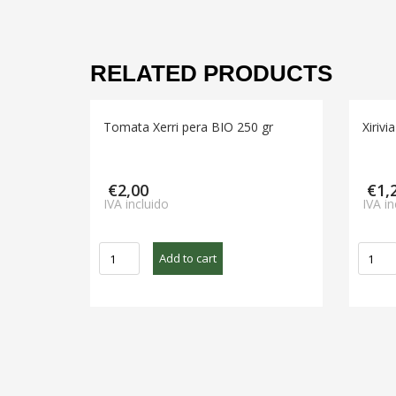
RELATED PRODUCTS
Tomata Xerri pera BIO 250 gr
Xirivi
€
2,00
€
1,
IVA incluido
IVA in
Tomata
Xirivia
Add to cart
Xerri
BIO
pera
200
BIO
g
250
quant
gr
quantity