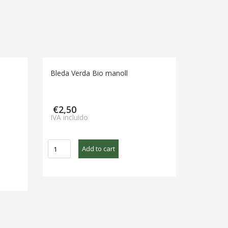
Bleda Verda Bio manoll
€
2,50
IVA incluido
Bleda
Add to cart
Verda
Bio
manoll
quantity