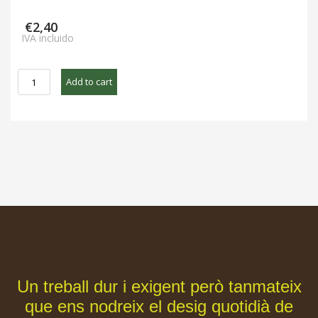
€
2,40
IVA incluido
JULIVERT
Add to cart
manoll
Bio
producció
pròpia
Camí
de
l'Horta
quantity
Un treball dur i exigent però tanmateix
que ens nodreix el desig quotidià de