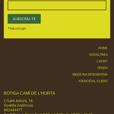
*
Necessari
HOME
NOSALTRES
L’HORT
TENDA
MEDICINA INTEGRATIVA
ATENCIÓ AL CLIENT
BOTIGA CAMÍ DE L’HORTA
C/Sant Antoni, 18
Godella (València)
682444477