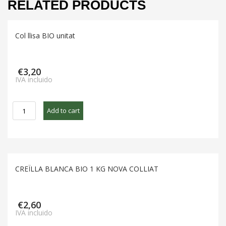
RELATED PRODUCTS
Col llisa BIO unitat
€
3,20
IVA incluido
Col
Add to cart
llisa
BIO
unitat
quantity
CREÏLLA BLANCA BIO 1 KG NOVA COLLIAT
€
2,60
IVA incluido