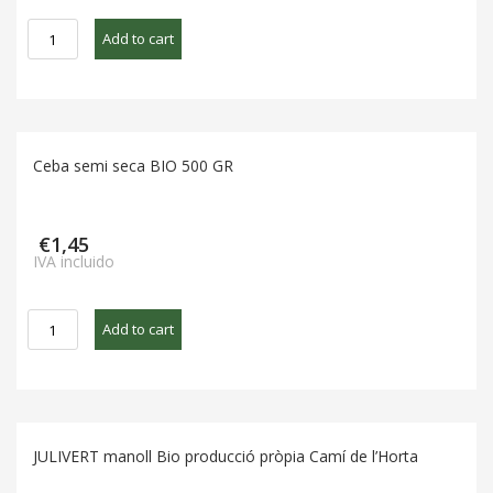
CREÏLLA
Add to cart
BLANCA
BIO
1
KG
NOVA
Ceba semi seca BIO 500 GR
COLLIAT
quantity
€
1,45
IVA incluido
Ceba
Add to cart
semi
seca
BIO
500
GR
JULIVERT manoll Bio producció pròpia Camí de l’Horta
quantity