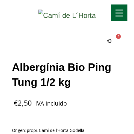
Transport gratuït si supera els 70€!
Ok!
Comanda mínima per a domicili 15€.
Albergínia Bio Ping
Tung 1/2 kg
€
2,50
IVA incluido
Origen: propi. Camí de l’Horta Godella