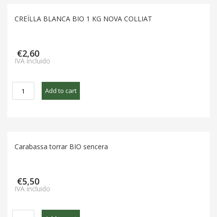
quantity
CREÏLLA BLANCA BIO 1 KG NOVA COLLIAT
€
2,60
IVA incluido
CREÏLLA
Add to cart
BLANCA
BIO
1
KG
NOVA
Carabassa torrar BIO sencera
COLLIAT
quantity
€
5,50
IVA incluido
Carabassa