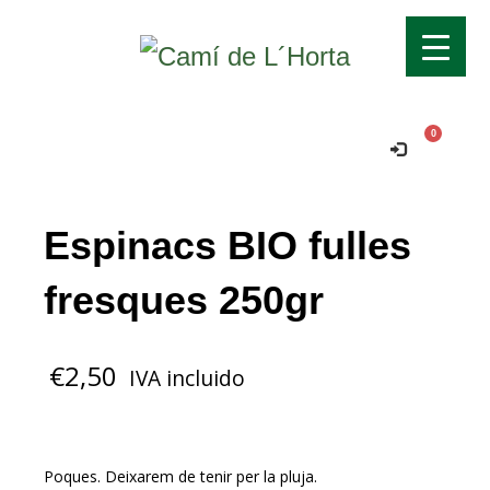
Transport gratuït si supera els 70€!
Ok!
Comanda mínima per a domicili 15€.
Espinacs BIO fulles
fresques 250gr
€
2,50
IVA incluido
Poques. Deixarem de tenir per la pluja.