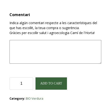
Comentari
Indica algún comentari respecte a les característiques del
que has escollit, la teua compra o sugerència.
Gràcies per escollir salut i agroecologia Camí de l'Horta!
Espinacs
ADD TO CART
BIO
fulles
fresques
Category:
BIO Verdura
250gr
quantity