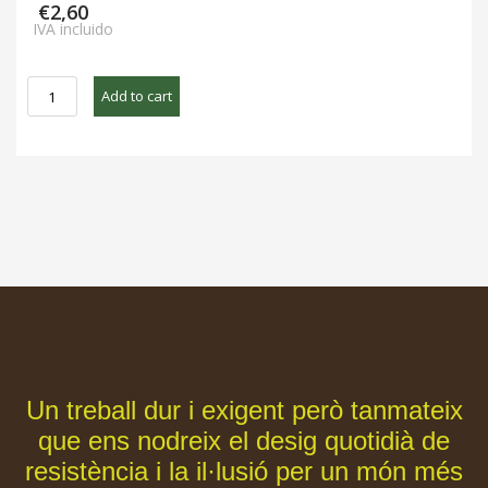
€
2,60
IVA incluido
CREÏLLA
Add to cart
BLANCA
BIO
1
KG
NOVA
COLLIAT
quantity
Un treball dur i exigent però tanmateix
que ens nodreix el desig quotidià de
resistència i la il·lusió per un món més