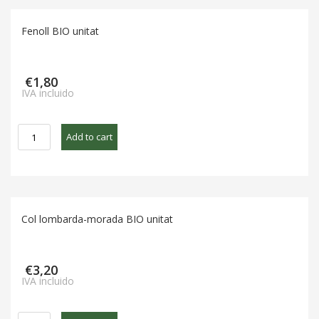
Fenoll BIO unitat
€
1,80
IVA incluido
Fenoll
Add to cart
BIO
unitat
quantity
Col lombarda-morada BIO unitat
€
3,20
IVA incluido