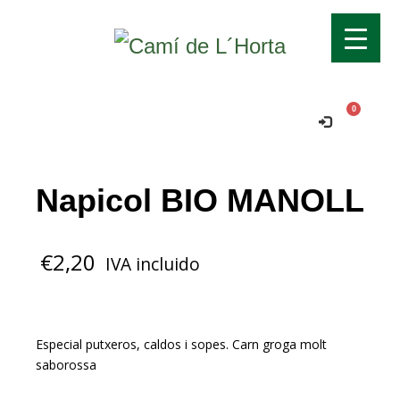
Transport gratuït si supera els 70€!
Ok!
Comanda mínima per a domicili 15€.
Napicol BIO MANOLL
€
2,20
IVA incluido
Especial putxeros, caldos i sopes. Carn groga molt
saborossa