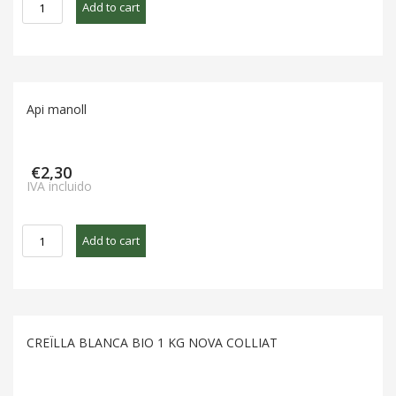
Col
Add to cart
lombarda-
morada
BIO
unitat
quantity
Api manoll
€
2,30
IVA incluido
Api
Add to cart
manoll
quantity
CREÏLLA BLANCA BIO 1 KG NOVA COLLIAT