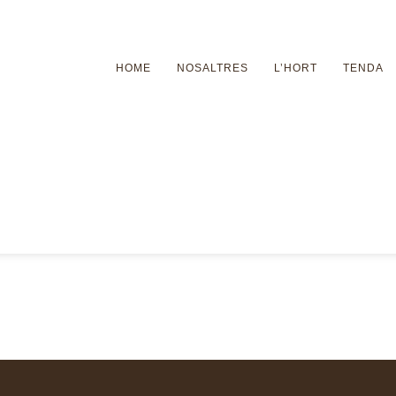
gratuït si supera els 70€! Comanda mínima per a domicili 15
HOME
NOSALTRES
L’HORT
TENDA