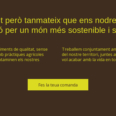
nt però tanmateix que ens nodre
usió per un món més sostenible i 
ments de qualitat, sense
Treballem conjuntament amb 
mb pràctiques agrícoles
del nostre territori, juntes
ntaminen els nostres
vol acabar amb la vida en to
Fes la teua comanda