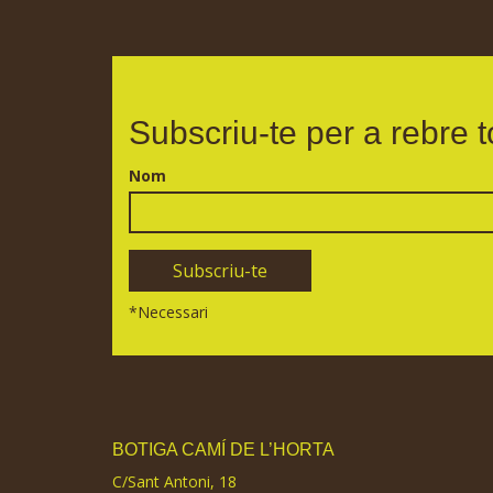
Subscriu-te per a rebre t
Nom
*
Necessari
BOTIGA CAMÍ DE L’HORTA
C/Sant Antoni, 18